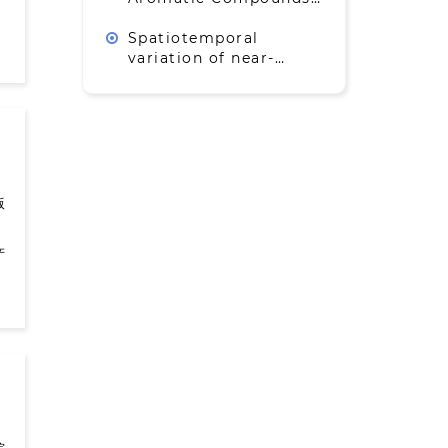
Microfibers for
under Climate Change:
Bioinspired Artificial
Implications for
Spatiotemporal
Muscles
Southern Ocean
variation of near-
Carbon cycle
surface oxygen
concentration on the
Qinghai-Tibet Plateau
based on an
experimental
observation network of
georeferenced oxygen
版
sensors
、
产
综