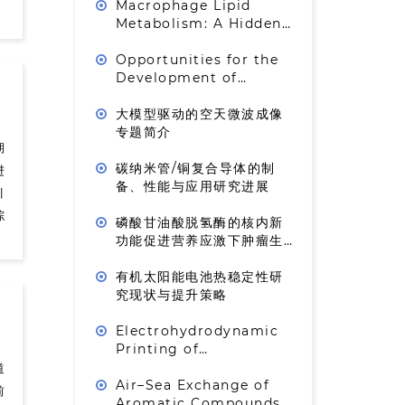
Anti-Tumor Immunity
Macrophage Lipid
Metabolism: A Hidden
Driver of Aging and
Chronic Diseases
Opportunities for the
Development of
Connectivity Map in
the Context of
大模型驱动的空天微波成像
Artificial Intelligence
专题简介
期
碳纳米管/铜复合导体的制
进
备、性能与应用研究进展
引
综
磷酸甘油酸脱氢酶的核内新
功能促进营养应激下肿瘤生
长
有机太阳能电池热稳定性研
究现状与提升策略
Electrohydrodynamic
Printing of
Hierarchically
道
Assembled Liquid
Air–Sea Exchange of
前
Crystal Elastomers
Aromatic Compounds