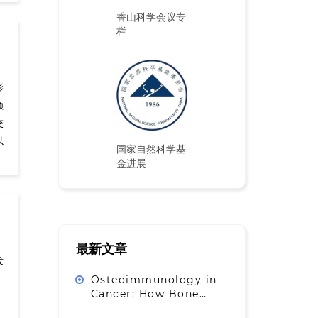
香山科学会议专
栏
影
领
交
以
国家自然科学基
金进展
最新文章
发
Osteoimmunology in
Cancer: How Bone
Homeostasis Reshapes