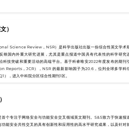
英文）
nal Science Review，NSR）是科学出版社出版一份综合性英文学术
反映国内外重大研究进展，尤其是重点报道中国具有代表性的科学研究
沿科技突破和重要活动的高端平台。基于科睿唯安2022年度发布的期刊
ation Reports，JCR），NSR 的最新影响因子为20.6，位列全球多学科
Q1），进入中科院分区综合性期刊1区。
）
是首个专注于网络安全与功能安全交叉领域英文期刊。S&S致力于快速报
与功能安全共性交叉的具有创新性和应用性的高水平研究成果，以及针对