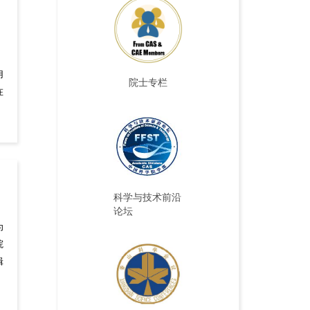
、
用
院士专栏
在
科学与技术前沿
论坛
为
院
辑